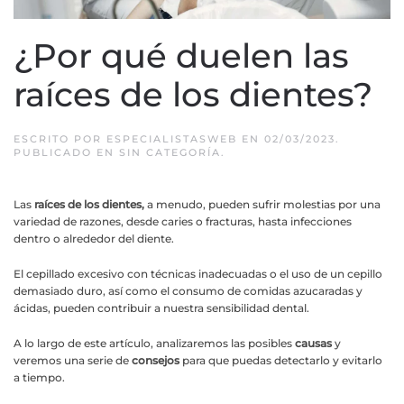
¿Por qué duelen las
raíces de los dientes?
ESCRITO POR
ESPECIALISTASWEB
EN
02/03/2023
.
PUBLICADO EN
SIN CATEGORÍA
.
Las
raíces de los dientes,
a menudo, pueden sufrir molestias por una
variedad de razones, desde caries o fracturas, hasta infecciones
dentro o alrededor del diente.
El cepillado excesivo con técnicas inadecuadas o el uso de un cepillo
demasiado duro, así como el consumo de comidas azucaradas y
ácidas, pueden contribuir a nuestra sensibilidad dental.
A lo largo de este artículo, analizaremos las posibles
causas
y
veremos una serie de
consejos
para que puedas detectarlo y evitarlo
a tiempo.