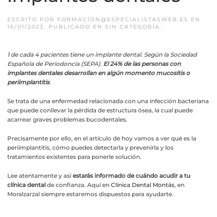
ESCRITO POR
FORMACION@ESPECIALISTASWEB.ES
EN
16/01/2023
. PUBLICADO EN
SIN CATEGORÍA
.
1 de cada 4 pacientes tiene un implante dental. Según la Sociedad
Española de Periodoncia (SEPA).
El 24% de las personas con
implantes dentales desarrollan en algún momento mucositis o
periimplantitis
.
Se trata de una enfermedad relacionada con una infección bacteriana
que puede conllevar la pérdida de estructura ósea, la cual puede
acarrear graves problemas bucodentales.
Precisamente por ello, en el artículo de hoy vamos a ver qué es la
periimplantitis, cómo puedes detectarla y prevenirla y los
tratamientos existentes para ponerle solución.
Lee atentamente y así
estarás informado de cuándo acudir a tu
clínica dental
de confianza. Aquí en
Clínica Dental Montás
, en
Moralzarzal siempre estaremos dispuestos para ayudarte.