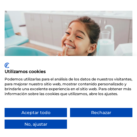
Utilizamos cookies
Podemos utilizarlas para el análisis de los datos de nuestros visitantes,
para mejorar nuestro sitio web, mostrar contenido personalizado y
brindarle una excelente experiencia en el sitio web. Para obtener más
información sobre las cookies que utilizamos, abre los ajustes.
Qué es la
Aceptar todo
Rechazar
Odontopediatría y por
No, ajustar
qué es tan importante