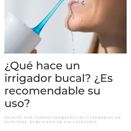
¿Qué hace un
irrigador bucal? ¿Es
recomendable su
uso?
ESCRITO POR
FORMACION@ESPECIALISTASWEB.ES
EN
30/01/2023
. PUBLICADO EN
SIN CATEGORÍA
.