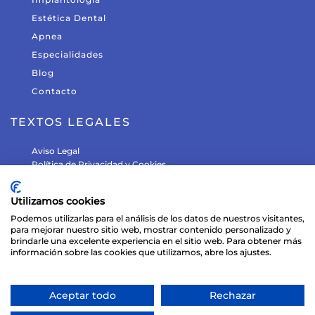
Estética Dental
Apnea
Especialidades
Blog
Contacto
TEXTOS LEGALES
Aviso Legal
Política de Privacidad y Cookies
Política de Protección de Datos
Utilizamos cookies
¿DÓNDE ESTAMOS?
Podemos utilizarlas para el análisis de los datos de nuestros visitantes,
para mejorar nuestro sitio web, mostrar contenido personalizado y
Avenida de la salud, nº 1, 28411 Moralzarzal (Madrid)
brindarle una excelente experiencia en el sitio web. Para obtener más
+34 918 427 737
información sobre las cookies que utilizamos, abre los ajustes.
info@clinicamontas.com
Aceptar todo
Rechazar
© 2026 Clínica Montas S.L.