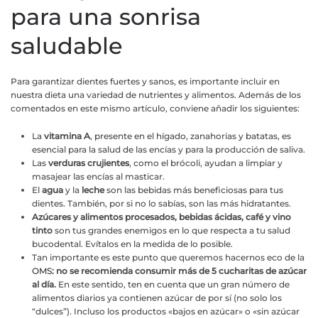
para una sonrisa
saludable
Para garantizar dientes fuertes y sanos, es importante incluir en
nuestra dieta una variedad de nutrientes y alimentos. Además de los
comentados en este mismo artículo, conviene añadir los siguientes:
La
vitamina A
, presente en el hígado, zanahorias y batatas, es
esencial para la salud de las encías y para la producción de saliva.
Las
verduras crujientes
, como el brócoli, ayudan a limpiar y
masajear las encías al masticar.
El
agua
y la
leche
son las bebidas más beneficiosas para tus
dientes. También, por si no lo sabías, son las más hidratantes.
Azúcares y alimentos procesados, bebidas ácidas, café y vino
tinto
son tus grandes enemigos en lo que respecta a tu salud
bucodental. Evítalos en la medida de lo posible.
Tan importante es este punto que queremos hacernos eco de la
OMS
: no se recomienda consumir más de 5 cucharitas de azúcar
al día.
En este sentido, ten en cuenta que un gran número de
alimentos diarios ya contienen azúcar de por sí (no solo los
“dulces”). Incluso los productos «bajos en azúcar» o «sin azúcar